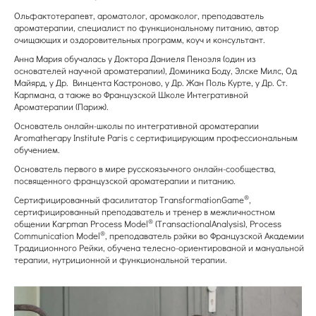
Ольфактотерапевт, ароматолог, аромаколог, преподаватель
ароматерапии, специалист по функциональному питанию, автор
очищающих и оздоровительных программ, коуч и консультант.
Анна Мария обучалась у Доктора Даниеля Пеноэля (один из
основателей научной ароматерапии), Доминика Боду, Элске Милс, Од
Майярд, у Др. Винцента Кастроново, у Др. Жан Поль Курте, у Др. Ст.
Карпмана, а также во Французской Школе Интегративной
Ароматерапии (Париж).
Основатель онлайн-школы по интегративной ароматерапии
Aromatherapy Institute Paris с сертифицирующим профессиональным
обучением.
Основатель первого в мире русскоязычного онлайн-сообщества,
посвященного французской ароматерапии и питанию.
®
Сертифицированный фасилитатор TransformationGame
,
сертифицированный преподаватель и тренер в межличностном
®
общении Karpman Process Model
(TransactionalAnalysis), Process
®
Communication Model
, преподаватель рэйки во Французской Академии
Традиционного Рейки, обучена телесно-ориентированой и мануальной
терапии, нутриционной и функциональной терапии.